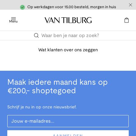
Op werkdagen voor 15.00 besteld, morgen in huis
Menu
Wat klanten over ons zeggen
Maak iedere maand kans op
€200,- shoptegoed
Schrijf je nu in op onze nieuwsbrief.
Your Email