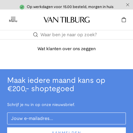
Op werkdagen voor 15.00 besteld, morgen in huis
Menu
Wat klanten over ons zeggen
Maak iedere maand kans op
€200,- shoptegoed
Schrijf je nu in op onze nieuwsbrief.
Your Email