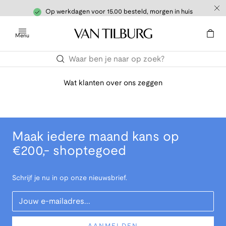
Op werkdagen voor 15.00 besteld, morgen in huis
Menu
Wat klanten over ons zeggen
Maak iedere maand kans op
€200,- shoptegoed
Schrijf je nu in op onze nieuwsbrief.
Your Email