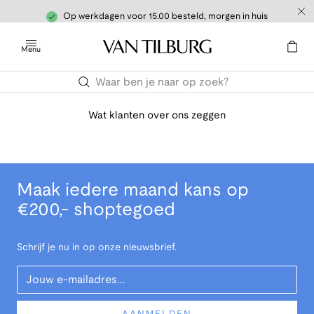
Op werkdagen voor 15.00 besteld, morgen in huis
Menu
Wat klanten over ons zeggen
Maak iedere maand kans op
€200,- shoptegoed
Schrijf je nu in op onze nieuwsbrief.
Your Email