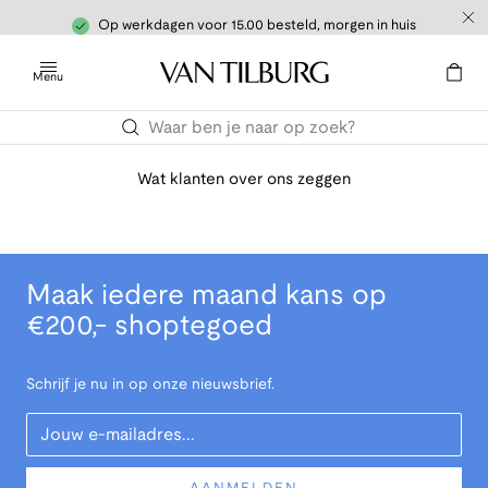
Op werkdagen voor 15.00 besteld, morgen in huis
Menu
Wat klanten over ons zeggen
Maak iedere maand kans op
€200,- shoptegoed
Schrijf je nu in op onze nieuwsbrief.
Your Email