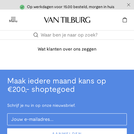
Op werkdagen voor 15.00 besteld, morgen in huis
Menu
Wat klanten over ons zeggen
Maak iedere maand kans op
€200,- shoptegoed
Schrijf je nu in op onze nieuwsbrief.
Your Email