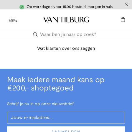
Op werkdagen voor 15.00 besteld, morgen in huis
Menu
Wat klanten over ons zeggen
Maak iedere maand kans op
€200,- shoptegoed
Schrijf je nu in op onze nieuwsbrief.
Your Email