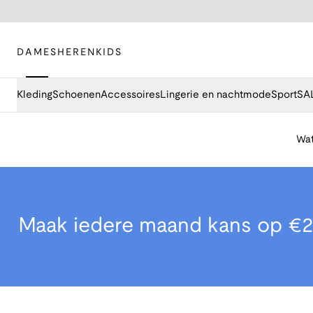
DAMES
HEREN
KIDS
Kleding
Schoenen
Accessoires
Lingerie en nachtmode
Sport
SA
Wat
Maak iedere maand kans op €2