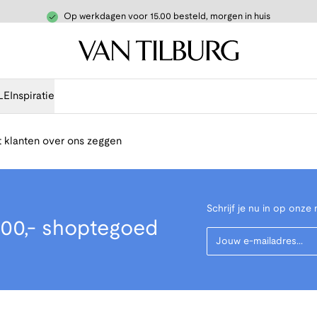
Op werkdagen voor 15.00 besteld, morgen in huis
LE
Inspiratie
 klanten over ons zeggen
Schrijf je nu in op onze 
00,- shoptegoed
Your Email