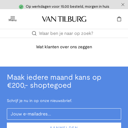
Op werkdagen voor 15.00 besteld, morgen in huis
Menu
Wat klanten over ons zeggen
Maak iedere maand kans op
€200,- shoptegoed
Schrijf je nu in op onze nieuwsbrief.
Your Email