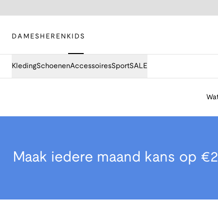
DAMES
HEREN
KIDS
Kleding
Schoenen
Accessoires
Sport
SALE
Wat
Maak iedere maand kans op €2