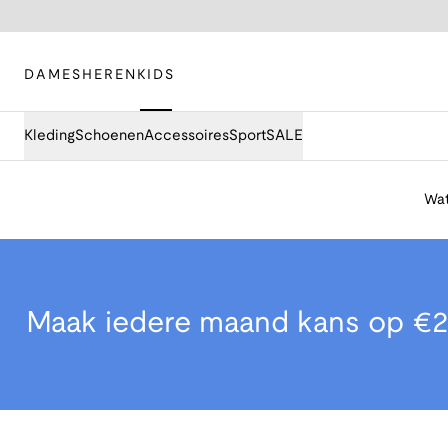
DAMES
HEREN
KIDS
Kleding
Schoenen
Accessoires
Sport
SALE
Wat
Maak iedere maand kans op €2