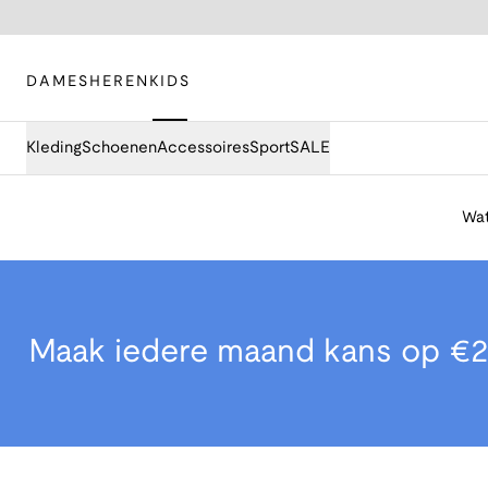
DAMES
HEREN
KIDS
Kleding
Schoenen
Accessoires
Sport
SALE
Wat
Maak iedere maand kans op €2