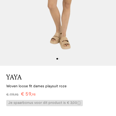
YAYA
Woven loose fit dames playsuit roze
€
59
,
€
119
,
95
98
Je spaarbonus voor dit product is € 3,00