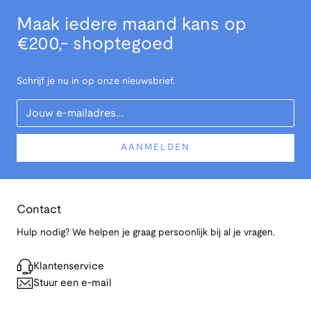
Maak iedere maand kans op
€200,- shoptegoed
Schrijf je nu in op onze nieuwsbrief.
Your Email
AANMELDEN
Contact
Hulp nodig? We helpen je graag persoonlijk bij al je vragen.
Klantenservice
Stuur een e-mail