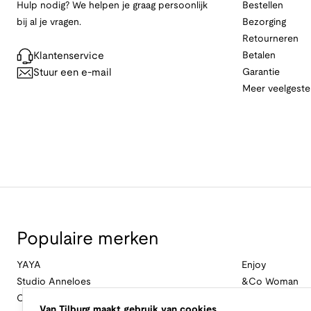
Hulp nodig? We helpen je graag persoonlijk
Bestellen
bij al je vragen.
Bezorging
Retourneren
Klantenservice
Betalen
Stuur een e-mail
Garantie
Meer veelgeste
Populaire merken
YAYA
Enjoy
Studio Anneloes
&Co Woman
Cambio
Nukus
Van Tilburg maakt gebruik van cookies