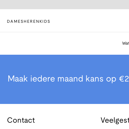
DAMES
HEREN
KIDS
Wat
Maak iedere maand kans op €2
Contact
Veelges