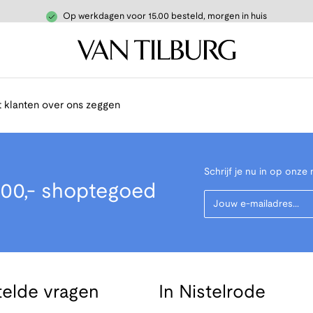
Op werkdagen voor 15.00 besteld, morgen in huis
 klanten over ons zeggen
Schrijf je nu in op onze 
00,- shoptegoed
Your Email
telde vragen
In Nistelrode