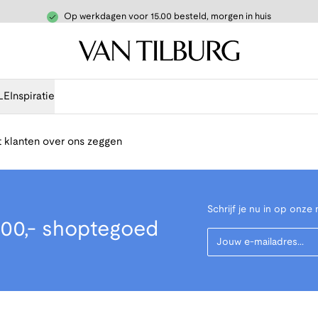
Op werkdagen voor 15.00 besteld, morgen in huis
LE
Inspiratie
 klanten over ons zeggen
Schrijf je nu in op onze 
00,- shoptegoed
Your Email