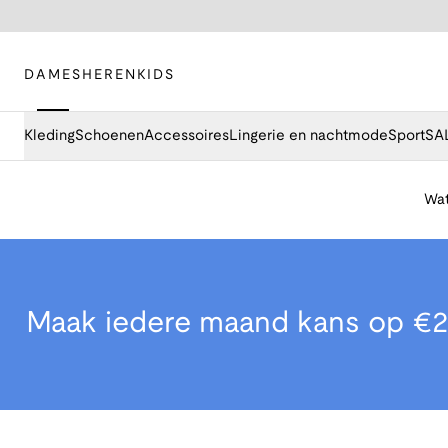
DAMES
HEREN
KIDS
Kleding
Schoenen
Accessoires
Lingerie en nachtmode
Sport
SA
Wat
Maak iedere maand kans op €2