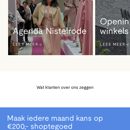
Opening
Agenda Nistelrode
winkels
LEES MEER
LEES MEER
Wat klanten over ons zeggen
Maak iedere maand kans op
€200,- shoptegoed