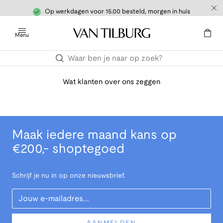
Op werkdagen voor 15.00 besteld, morgen in huis
Menu
Wat klanten over ons zeggen
Maak iedere maand kans op
€200,- shoptegoed
Schrijf je nu in op onze nieuwsbrief.
Your Email