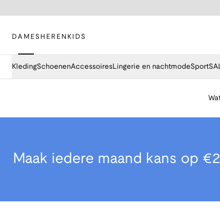
DAMES
HEREN
KIDS
Kleding
Schoenen
Accessoires
Lingerie en nachtmode
Sport
SA
Wat
Maak iedere maand kans op €2