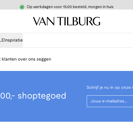
Op werkdagen voor 15.00 besteld, morgen in huis
LE
Inspiratie
 klanten over ons zeggen
Schrijf je nu in op onze 
00,- shoptegoed
Your Email