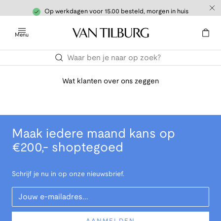
Op werkdagen voor 15.00 besteld, morgen in huis
Menu
Wat klanten over ons zeggen
Maak iedere maand kans op
€200,- shoptegoed
Schrijf je nu in op onze nieuwsbrief.
Your Email