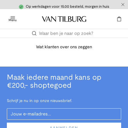
Op werkdagen voor 15.00 besteld, morgen in huis
Menu
Wat klanten over ons zeggen
Maak iedere maand kans op
€200,- shoptegoed
Schrijf je nu in op onze nieuwsbrief.
Your Email