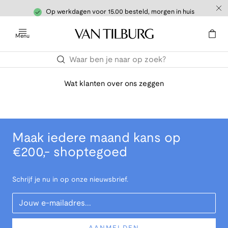
Op werkdagen voor 15.00 besteld, morgen in huis
Menu
Wat klanten over ons zeggen
Maak iedere maand kans op
€200,- shoptegoed
Schrijf je nu in op onze nieuwsbrief.
Your Email