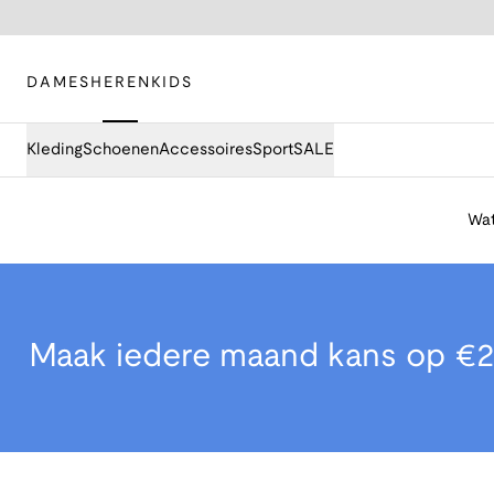
DAMES
HEREN
KIDS
Kleding
Schoenen
Accessoires
Sport
SALE
Wat
Maak iedere maand kans op €2