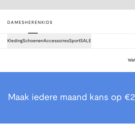
DAMES
HEREN
KIDS
Kleding
Schoenen
Accessoires
Sport
SALE
Wat
Maak iedere maand kans op €2