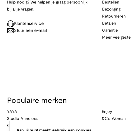
Hulp nodig? We helpen je graag persoonlijk
Bestellen
bij al je vragen.
Bezorging
Retourneren
Klantenservice
Betalen
Stuur een e-mail
Garantie
Meer veelgeste
Populaire merken
YAYA
Enjoy
Studio Anneloes
&Co Woman
Cambio
Nukus
Van Tilburg maakt gebruik van cookies