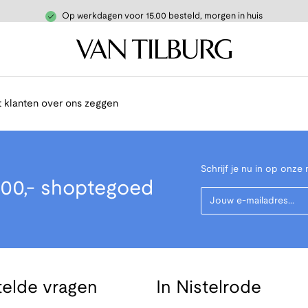
Op werkdagen voor 15.00 besteld, morgen in huis
 klanten over ons zeggen
Schrijf je nu in op onze 
00,- shoptegoed
Your Email
telde vragen
In Nistelrode