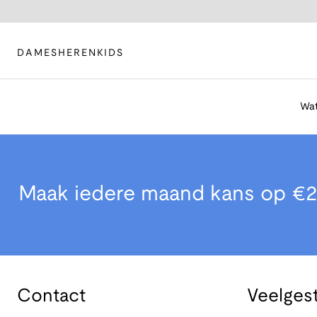
DAMES
HEREN
KIDS
Wat
Maak iedere maand kans op €2
Contact
Veelges