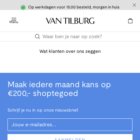
Op werkdagen voor 15.00 besteld, morgen in huis
Menu
Wat klanten over ons zeggen
Maak iedere maand kans op
€200,- shoptegoed
Schrijf je nu in op onze nieuwsbrief.
Your Email