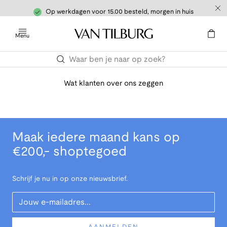
Op werkdagen voor 15.00 besteld, morgen in huis
Menu
Wat klanten over ons zeggen
Maak iedere maand kans op
€200,- shoptegoed
Schrijf je nu in op onze nieuwsbrief.
Your Email