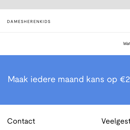
DAMES
HEREN
KIDS
Wat
Maak iedere maand kans op €2
Contact
Veelges