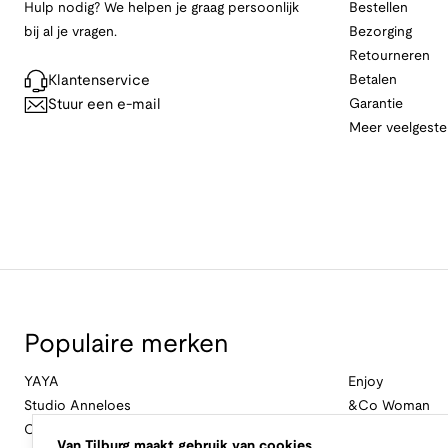
Hulp nodig? We helpen je graag persoonlijk
Bestellen
bij al je vragen.
Bezorging
Retourneren
Klantenservice
Betalen
Stuur een e-mail
Garantie
Meer veelgeste
Populaire merken
YAYA
Enjoy
Studio Anneloes
&Co Woman
Cambio
Nukus
Van Tilburg maakt gebruik van cookies