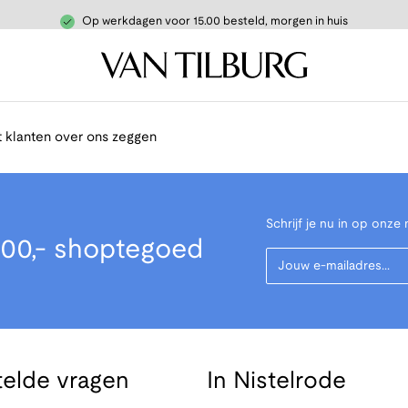
Op werkdagen voor 15.00 besteld, morgen in huis
 klanten over ons zeggen
Schrijf je nu in op onze 
00,- shoptegoed
Your Email
telde vragen
In Nistelrode