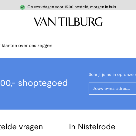
Op werkdagen voor 15.00 besteld, morgen in huis
 klanten over ons zeggen
Schrijf je nu in op onze 
00,- shoptegoed
Your Email
telde vragen
In Nistelrode