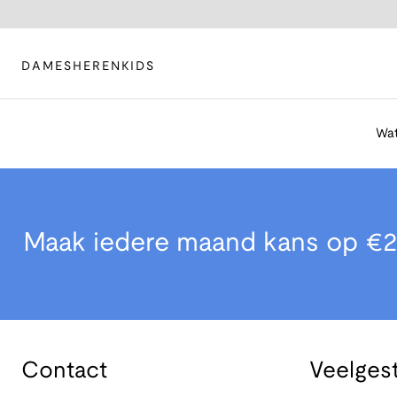
DAMES
HEREN
KIDS
Wat
Maak iedere maand kans op €2
Contact
Veelges