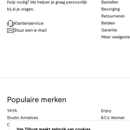
Hulp nodig? We helpen je graag persoonlijk
Bestellen
bij al je vragen.
Bezorging
Retourneren
Klantenservice
Betalen
Stuur een e-mail
Garantie
Meer veelgeste
Populaire merken
YAYA
Enjoy
Studio Anneloes
&Co Woman
Cambio
Nukus
Van Tilburg maakt gebruik van cookies