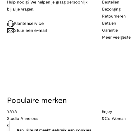
Hulp nodig? We helpen je graag persoonlijk
Bestellen
bij al je vragen.
Bezorging
Retourneren
Klantenservice
Betalen
Stuur een e-mail
Garantie
Meer veelgeste
Populaire merken
YAYA
Enjoy
Studio Anneloes
&Co Woman
Cambio
Nukus
Van Tilburg maakt gebruik van cookies