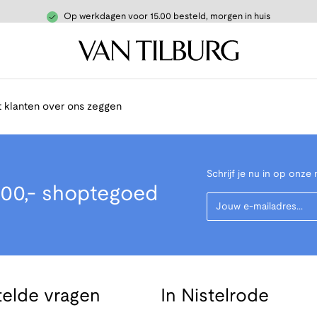
Op werkdagen voor 15.00 besteld, morgen in huis
 klanten over ons zeggen
Schrijf je nu in op onze 
00,- shoptegoed
Your Email
telde vragen
In Nistelrode