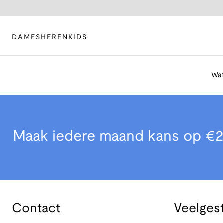
DAMES
HEREN
KIDS
Wat
Maak iedere maand kans op €2
Contact
Veelges