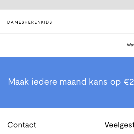
DAMES
HEREN
KIDS
Wat
Maak iedere maand kans op €2
Contact
Veelges