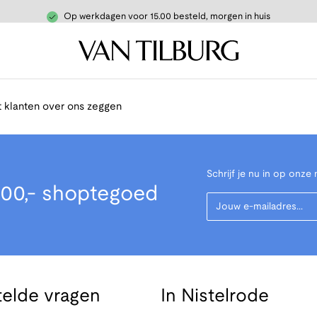
Op werkdagen voor 15.00 besteld, morgen in huis
 klanten over ons zeggen
Schrijf je nu in op onze 
00,- shoptegoed
Your Email
telde vragen
In Nistelrode