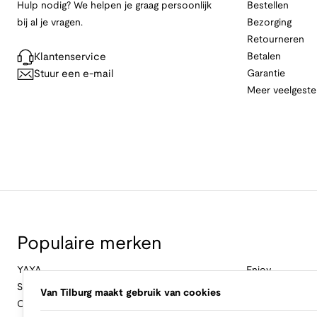
Hulp nodig? We helpen je graag persoonlijk
Bestellen
bij al je vragen.
Bezorging
Retourneren
Klantenservice
Betalen
Stuur een e-mail
Garantie
Meer veelgeste
Populaire merken
YAYA
Enjoy
Studio Anneloes
&Co Woman
Van Tilburg maakt gebruik van cookies
Cambio
Nukus