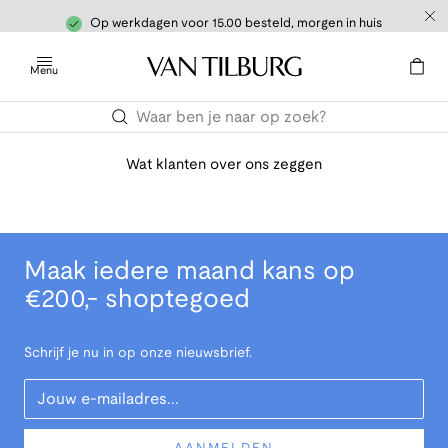
Op werkdagen voor 15.00 besteld, morgen in huis
Menu
Wat klanten over ons zeggen
Maak iedere maand kans op
€200,- shoptegoed
Schrijf je nu in op onze nieuwsbrief.
Your Email