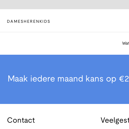
DAMES
HEREN
KIDS
Wat
Maak iedere maand kans op €2
Contact
Veelges