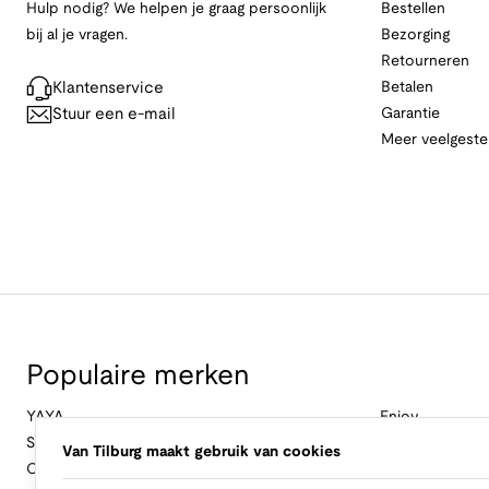
Hulp nodig? We helpen je graag persoonlijk
Bestellen
bij al je vragen.
Bezorging
Retourneren
Klantenservice
Betalen
Stuur een e-mail
Garantie
Meer veelgeste
Populaire merken
YAYA
Enjoy
Studio Anneloes
&Co Woman
Van Tilburg maakt gebruik van cookies
Cambio
Nukus