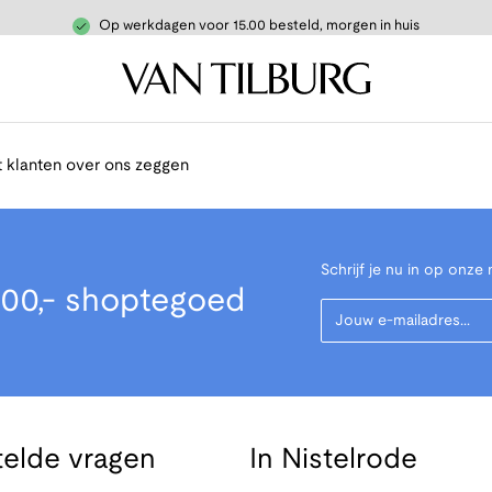
Op werkdagen voor 15.00 besteld, morgen in huis
 klanten over ons zeggen
Schrijf je nu in op onze 
00,- shoptegoed
Your Email
telde vragen
In Nistelrode