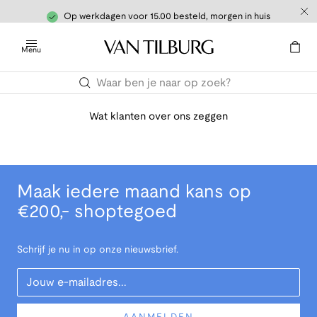
Op werkdagen voor 15.00 besteld, morgen in huis
Menu
Wat klanten over ons zeggen
Maak iedere maand kans op
€200,- shoptegoed
Schrijf je nu in op onze nieuwsbrief.
Your Email