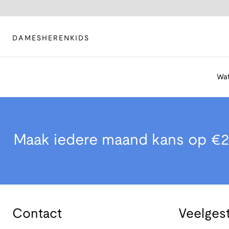
DAMES
HEREN
KIDS
Wat
Maak iedere maand kans op €2
Contact
Veelges