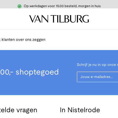
Op werkdagen voor 15.00 besteld, morgen in huis
 klanten over ons zeggen
Schrijf je nu in op onze 
00,- shoptegoed
Your Email
telde vragen
In Nistelrode