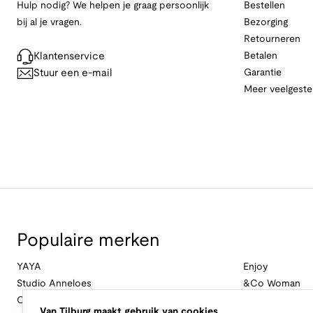
Hulp nodig? We helpen je graag persoonlijk
Bestellen
bij al je vragen.
Bezorging
Retourneren
Klantenservice
Betalen
Stuur een e-mail
Garantie
Meer veelgeste
Populaire merken
YAYA
Enjoy
Studio Anneloes
&Co Woman
Cambio
Nukus
Van Tilburg maakt gebruik van cookies