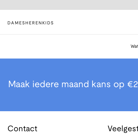
DAMES
HEREN
KIDS
Wat
Maak iedere maand kans op €2
Contact
Veelges