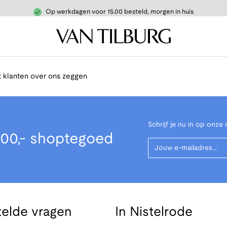
Op werkdagen voor 15.00 besteld, morgen in huis
 klanten over ons zeggen
Schrijf je nu in op onze 
00,- shoptegoed
Your Email
telde vragen
In Nistelrode