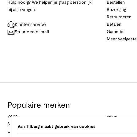
Hulp nodig? We helpen je graag persoonlijk
Bestellen
bij al je vragen.
Bezorging
Retourneren
Klantenservice
Betalen
Stuur een e-mail
Garantie
Meer veelgeste
Populaire merken
YAYA
Enjoy
Studio Anneloes
&Co Woman
Van Tilburg maakt gebruik van cookies
Cambio
Nukus