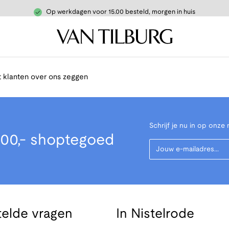
Op werkdagen voor 15.00 besteld, morgen in huis
 klanten over ons zeggen
Schrijf je nu in op onze 
00,- shoptegoed
Your Email
telde vragen
In Nistelrode