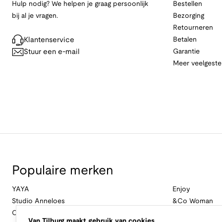
Hulp nodig? We helpen je graag persoonlijk
Bestellen
bij al je vragen.
Bezorging
Retourneren
Klantenservice
Betalen
Stuur een e-mail
Garantie
Meer veelgeste
Populaire merken
YAYA
Enjoy
Studio Anneloes
&Co Woman
Cambio
Nukus
Van Tilburg maakt gebruik van cookies