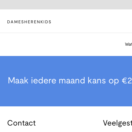
DAMES
HEREN
KIDS
Wat
Maak iedere maand kans op €2
Contact
Veelges