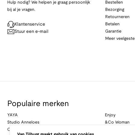
Hulp nodig? We helpen je graag persoonlijk
Bestellen
bij al je vragen.
Bezorging
Retourneren
Klantenservice
Betalen
Stuur een e-mail
Garantie
Meer veelgeste
Populaire merken
YAYA
Enjoy
Studio Anneloes
&Co Woman
Cambio
Nukus
Van Tilburg maakt gebruik van cookies