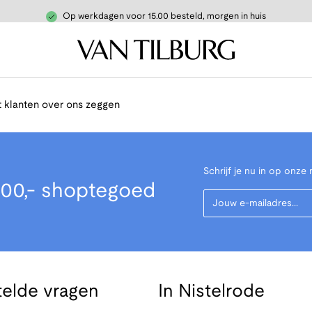
Op werkdagen voor 15.00 besteld, morgen in huis
 klanten over ons zeggen
Schrijf je nu in op onze 
00,- shoptegoed
Your Email
telde vragen
In Nistelrode