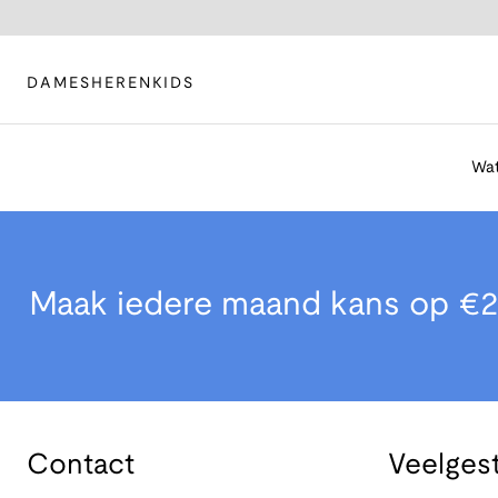
DAMES
HEREN
KIDS
Wat
Maak iedere maand kans op €2
Contact
Veelges