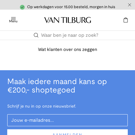
Op werkdagen voor 15.00 besteld, morgen in huis
Menu
Wat klanten over ons zeggen
Maak iedere maand kans op
€200,- shoptegoed
Schrijf je nu in op onze nieuwsbrief.
Your Email