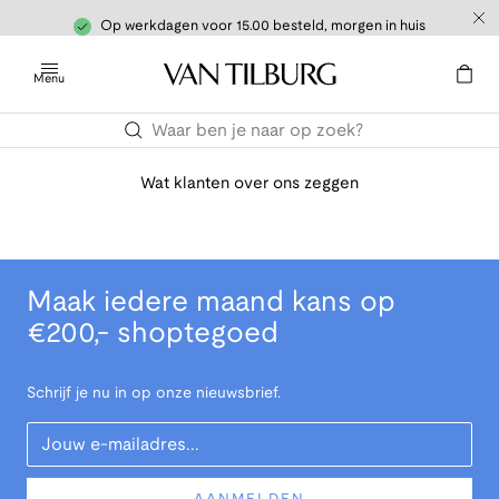
Op werkdagen voor 15.00 besteld, morgen in huis
Menu
Wat klanten over ons zeggen
Maak iedere maand kans op
€200,- shoptegoed
Schrijf je nu in op onze nieuwsbrief.
Your Email