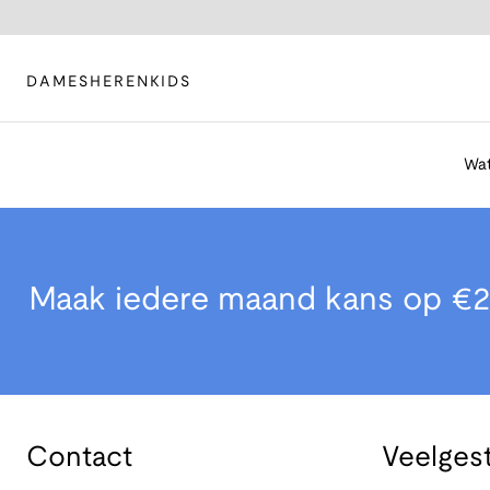
DAMES
HEREN
KIDS
Wat
Maak iedere maand kans op €2
Contact
Veelges