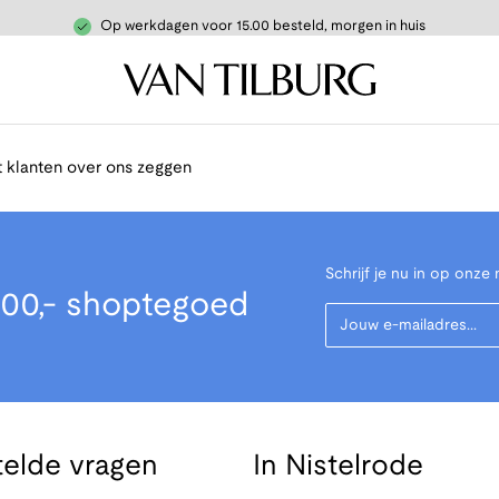
Op werkdagen voor 15.00 besteld, morgen in huis
 klanten over ons zeggen
Schrijf je nu in op onze 
00,- shoptegoed
Your Email
telde vragen
In Nistelrode