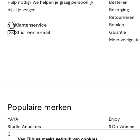
Hulp nodig? We helpen je graag persoonlijk
Bestellen
bij al je vragen.
Bezorging
Retourneren
Klantenservice
Betalen
Stuur een e-mail
Garantie
Meer veelgeste
Populaire merken
YAYA
Enjoy
Studio Anneloes
&Co Woman
Cambio
Nukus
Van Tilburg maakt gebruik van cookies