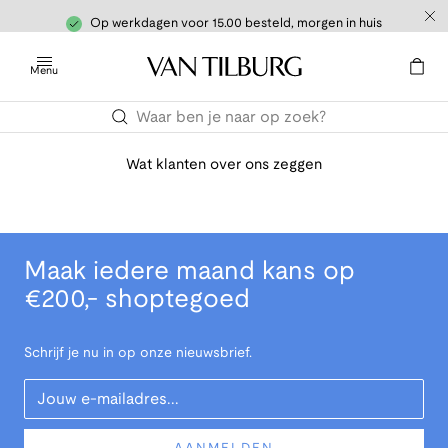
Op werkdagen voor 15.00 besteld, morgen in huis
Menu
Wat klanten over ons zeggen
Maak iedere maand kans op
€200,- shoptegoed
Schrijf je nu in op onze nieuwsbrief.
Your Email