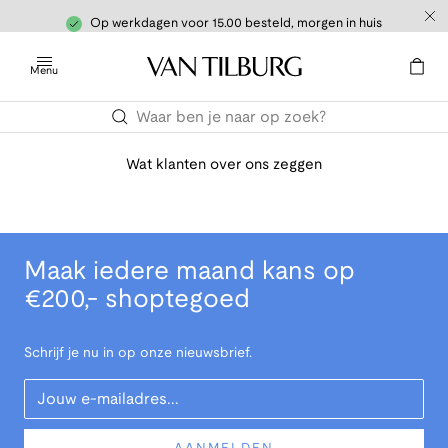
Op werkdagen voor 15.00 besteld, morgen in huis
Menu
Wat klanten over ons zeggen
Maak iedere maand kans op
€200,- shoptegoed
Schrijf je nu in op onze nieuwsbrief.
Your Email