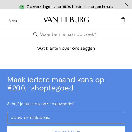
Op werkdagen voor 15.00 besteld, morgen in huis
Menu
Wat klanten over ons zeggen
Maak iedere maand kans op
€200,- shoptegoed
Schrijf je nu in op onze nieuwsbrief.
Your Email