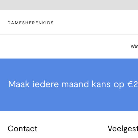
DAMES
HEREN
KIDS
Wat
Maak iedere maand kans op €2
Contact
Veelges