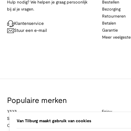
Hulp nodig? We helpen je graag persoonlijk
Bestellen
bij al je vragen.
Bezorging
Retourneren
Klantenservice
Betalen
Stuur een e-mail
Garantie
Meer veelgeste
Populaire merken
YAYA
Enjoy
Studio Anneloes
&Co Woman
Van Tilburg maakt gebruik van cookies
Cambio
Nukus