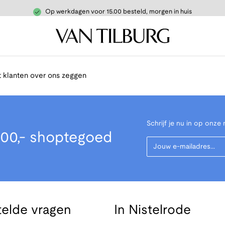
Op werkdagen voor 15.00 besteld, morgen in huis
 klanten over ons zeggen
Schrijf je nu in op onze 
00,- shoptegoed
Your Email
telde vragen
In Nistelrode