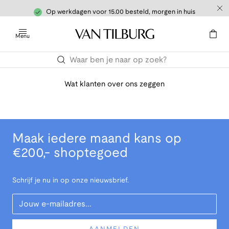
Op werkdagen voor 15.00 besteld, morgen in huis
Menu
Wat klanten over ons zeggen
Maak iedere maand kans op
€200,- shoptegoed
Schrijf je nu in op onze nieuwsbrief.
Your Email