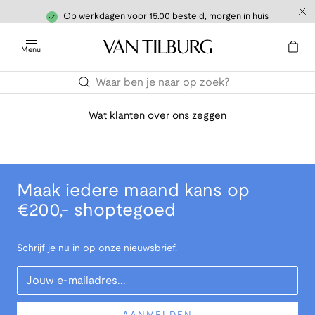
Op werkdagen voor 15.00 besteld, morgen in huis
Menu
Wat klanten over ons zeggen
Maak iedere maand kans op
€200,- shoptegoed
Schrijf je nu in op onze nieuwsbrief.
Your Email