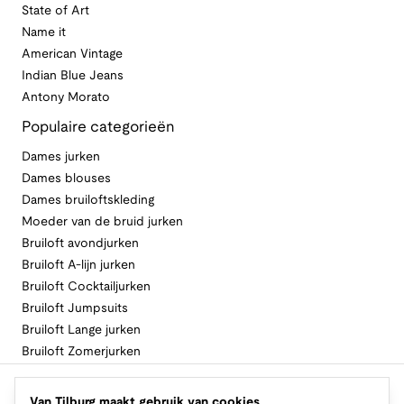
State of Art
Name it
American Vintage
Indian Blue Jeans
Antony Morato
Populaire categorieën
Dames jurken
Dames blouses
Dames bruiloftskleding
Moeder van de bruid jurken
Bruiloft avondjurken
Bruiloft A-lijn jurken
Bruiloft Cocktailjurken
Bruiloft Jumpsuits
Bruiloft Lange jurken
Bruiloft Zomerjurken
Volg Van Tilburg
Van Tilburg maakt gebruik van cookies