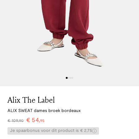
Alix The Label
ALIX SWEAT dames broek bordeaux
€
54
,
€
109
,
90
95
Je spaarbonus voor dit product is € 2,75