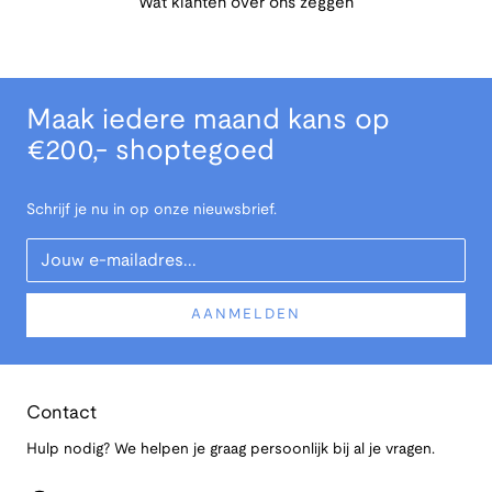
Wat klanten over ons zeggen
Maak iedere maand kans op
€200,- shoptegoed
Schrijf je nu in op onze nieuwsbrief.
Your Email
AANMELDEN
Contact
Hulp nodig? We helpen je graag persoonlijk bij al je vragen.