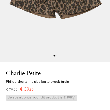
Charlie Petite
Phillou shorts meisjes korte broek bruin
€
39
,
€
79
,
00
50
Je spaarbonus voor dit product is € 1,98