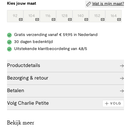
Kies jouw maat
Wat is mijn maat?
92
104
116
128
140
152
164
Gratis verzending vanaf € 59,95 in Nederland
30 dagen bedenktijd
Uitstekende klantbeoordeling van 4,8/5
Productdetails
Bezorging & retour
Betalen
Volg Charlie Petite
VOLG
Bekijk meer