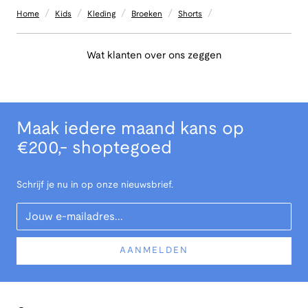
/
/
/
/
/
Home
Kids
Kleding
Broeken
Shorts
Wat klanten over ons zeggen
Maak iedere maand kans op
€200,- shoptegoed
Schrijf je nu in op onze nieuwsbrief.
Your Email
AANMELDEN