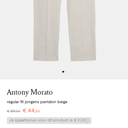
Antony Morato
regular fit jongens pantalon beige
€
44
,
€
89
,
00
50
Je spaarbonus voor dit product is € 2,23