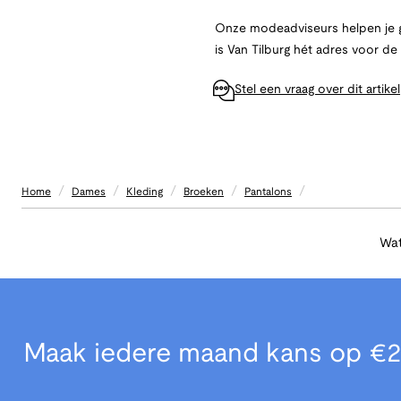
Onze modeadviseurs helpen je g
is Van Tilburg hét adres voor d
Stel een vraag over dit artikel
/
/
/
/
/
Home
Dames
Kleding
Broeken
Pantalons
Wat
Maak iedere maand kans op €2