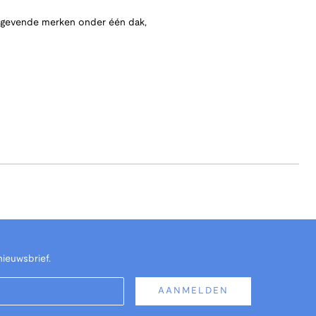
angevende merken onder één dak,
nieuwsbrief.
AANMELDEN