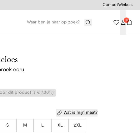
Contact
Winkels
eloes
broek ecru
or dit product is € 7,00
Wat is mijn maat?
S
M
L
XL
2XL