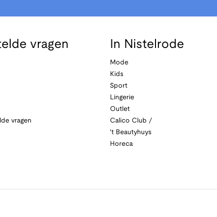
telde vragen
In Nistelrode
Mode
Kids
Sport
Lingerie
Outlet
lde vragen
Calico Club /
't Beautyhuys
Horeca