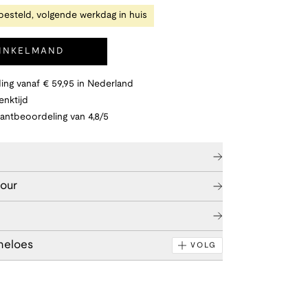
besteld, volgende werkdag in huis
WINKELMAND
ing vanaf € 59,95 in Nederland
nktijd
lantbeoordeling van 4,8/5
tour
neloes
VOLG